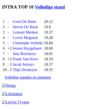
INTRA TOP 10
Volledige stand
1
-
Geert De Baets
20.12
2
-
Steven De Buck
19.6
3
-
Lennart Martens
19.37
4
-
Lowie Meganck
19.28
5
-
Christophe Verbeke
18.84
6
+3
Jeroen Huygebaert
18.69
7
-
Jana Boeykens
18.61
8
+2
Frank Van Hove
18.59
9
- 3
Jacob Serruys
18.57
10
- 2
Thijs Ducheyne
18.55
Volledige standen en uitslagen