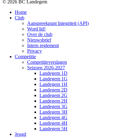
© 2026 BC Landegem
Home
Club
Aanspreekpunt Integriteit (API)
Word lid!
Over de club
Nieuwsbrief
Intern reglement
Privacy
Competitie
Competitieverslagen
Seizoen 2026-2027
Landegem 1D
Landegem 1G
Landegem 1H
Landegem 2D
Landegem 2G
Landegem 2H
Landegem 3G
Landegem 3H
Landegem 4G
Landegem 4H
Landegem 5H
Jeugd