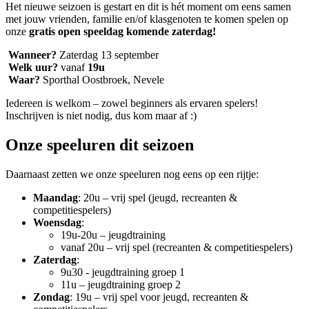
Het nieuwe seizoen is gestart en dit is hét moment om eens samen
met jouw vrienden, familie en/of klasgenoten te komen spelen op
onze
gratis
open speeldag
komende zaterdag!
Wanneer?
Zaterdag 13 september
Welk uur?
vanaf
19u
Waar?
Sporthal Oostbroek, Nevele
Iedereen is welkom – zowel beginners als ervaren spelers!
Inschrijven is niet nodig, dus kom maar af :)
Onze speeluren dit seizoen
Daarnaast zetten we onze speeluren nog eens op een rijtje:
Maandag
: 20u – vrij spel (jeugd, recreanten &
competitiespelers)
Woensdag
:
19u-20u – jeugdtraining
vanaf 20u – vrij spel (recreanten & competitiespelers)
Zaterdag
:
9u30 - jeugdtraining groep 1
11u – jeugdtraining groep 2
Zondag
: 19u – vrij spel voor jeugd, recreanten &