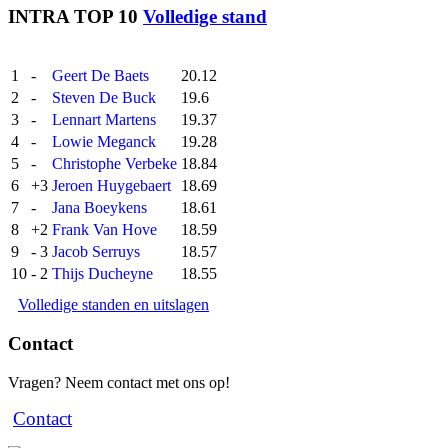
INTRA TOP 10
Volledige stand
1
-
Geert De Baets
20.12
2
-
Steven De Buck
19.6
3
-
Lennart Martens
19.37
4
-
Lowie Meganck
19.28
5
-
Christophe Verbeke
18.84
6
+3
Jeroen Huygebaert
18.69
7
-
Jana Boeykens
18.61
8
+2
Frank Van Hove
18.59
9
- 3
Jacob Serruys
18.57
10
- 2
Thijs Ducheyne
18.55
Volledige standen en uitslagen
Contact
Vragen? Neem contact met ons op!
Contact