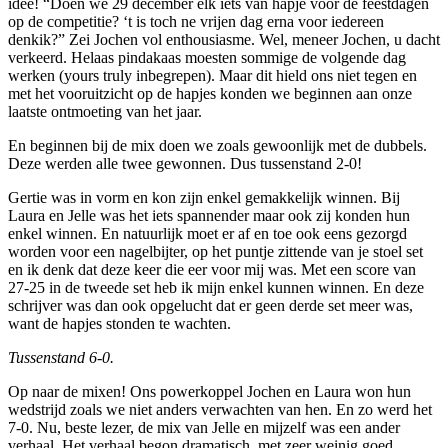
idee! “Doen we 29 december elk iets van hapje voor de feestdagen
op de competitie? ‘t is toch ne vrijen dag erna voor iedereen
denkik?” Zei Jochen vol enthousiasme. Wel, meneer Jochen, u dacht
verkeerd. Helaas pindakaas moesten sommige de volgende dag
werken (yours truly inbegrepen). Maar dit hield ons niet tegen en
met het vooruitzicht op de hapjes konden we beginnen aan onze
laatste ontmoeting van het jaar.
En beginnen bij de mix doen we zoals gewoonlijk met de dubbels.
Deze werden alle twee gewonnen. Dus tussenstand 2-0!
Gertie was in vorm en kon zijn enkel gemakkelijk winnen. Bij
Laura en Jelle was het iets spannender maar ook zij konden hun
enkel winnen. En natuurlijk moet er af en toe ook eens gezorgd
worden voor een nagelbijter, op het puntje zittende van je stoel set
en ik denk dat deze keer die eer voor mij was. Met een score van
27-25 in de tweede set heb ik mijn enkel kunnen winnen. En deze
schrijver was dan ook opgelucht dat er geen derde set meer was,
want de hapjes stonden te wachten.
Tussenstand 6-0.
Op naar de mixen! Ons powerkoppel Jochen en Laura won hun
wedstrijd zoals we niet anders verwachten van hen. En zo werd het
7-0. Nu, beste lezer, de mix van Jelle en mijzelf was een ander
verhaal. Het verhaal begon dramatisch, met zeer weinig goed