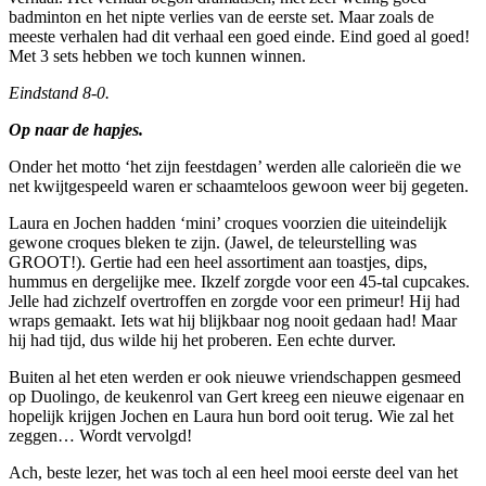
badminton en het nipte verlies van de eerste set. Maar zoals de
meeste verhalen had dit verhaal een goed einde. Eind goed al goed!
Met 3 sets hebben we toch kunnen winnen.
Eindstand 8-0.
Op naar de hapjes.
Onder het motto ‘het zijn feestdagen’ werden alle calorieën die we
net kwijtgespeeld waren er schaamteloos gewoon weer bij gegeten.
Laura en Jochen hadden ‘mini’ croques voorzien die uiteindelijk
gewone croques bleken te zijn. (Jawel, de teleurstelling was
GROOT!). Gertie had een heel assortiment aan toastjes, dips,
hummus en dergelijke mee. Ikzelf zorgde voor een 45-tal cupcakes.
Jelle had zichzelf overtroffen en zorgde voor een primeur! Hij had
wraps gemaakt. Iets wat hij blijkbaar nog nooit gedaan had! Maar
hij had tijd, dus wilde hij het proberen. Een echte durver.
Buiten al het eten werden er ook nieuwe vriendschappen gesmeed
op Duolingo, de keukenrol van Gert kreeg een nieuwe eigenaar en
hopelijk krijgen Jochen en Laura hun bord ooit terug. Wie zal het
zeggen… Wordt vervolgd!
Ach, beste lezer, het was toch al een heel mooi eerste deel van het