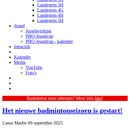
Landegem 3H
Landegem 4G
Landegem 4H
Landegem 5H
Jeugd
Jeugdwerking
PBO Jeugdcup
PBO Jeugdcup - kalender
Intraclub
Kalender
Media
YouTube
Foto's
Badminton eens uittesten? Meer info
hier
!
Het nieuwe badmintonseizoen is gestart!
Laura Maebe
09 september 2025