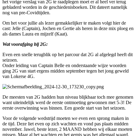
het vorige verslag van 2G te raadplegen moet er al heel ver terug
gebladerd worden in de geschiedenisboeken. Dit dateert namelijk
nog van pre-Covidtijden.
Om het voor jullie als lezer gemakkelijker te maken volgt hier de
cast: Jelle (Captain), Jochen en Gertie als heren in deze mix ploeg en
als dames Laura en mijzelf (Kaat).
Wat voorafging bij 2G:
Even een snelle terugblik op het parcour dat 2G al afgelegd heeft dit
seizoen.
Onder leiding van Captain Belle en onderstaande wijze woorden
ging 2G van start ergens midden september tegen het jong geweld
van Lokerse 4G.
De meesten van 2G hadden hun niveau blijkbaar toch mee genomen
want uiteindelijk werd de eerste ontmoeting gewonnen met 5-3! De
eerste overwinning was binnen. Een goede start van het seizoen.
Voor de volgende wedstrijd moeten we even een sprong maken in
de tijd. Deze liet even op zich wachten en vond pas plaats midden
november. Jawel, beste lezer, 2 MAAND hebben wij elkaar moeten
missen. Maar al het wachten en het gemis was het allemaal waard.