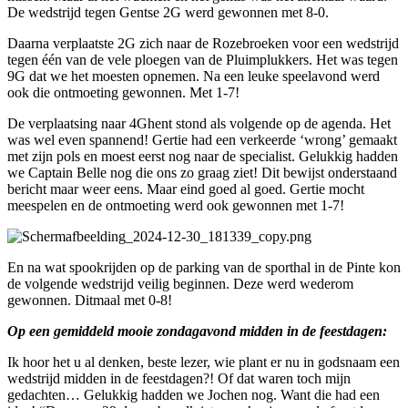
De wedstrijd tegen Gentse 2G werd gewonnen met 8-0.
Daarna verplaatste 2G zich naar de Rozebroeken voor een wedstrijd
tegen één van de vele ploegen van de Pluimplukkers. Het was tegen
9G dat we het moesten opnemen. Na een leuke speelavond werd
ook die ontmoeting gewonnen. Met 1-7!
De verplaatsing naar 4Ghent stond als volgende op de agenda. Het
was wel even spannend! Gertie had een verkeerde ‘wrong’ gemaakt
met zijn pols en moest eerst nog naar de specialist. Gelukkig hadden
we Captain Belle nog die ons zo graag ziet! Dit bewijst onderstaand
bericht maar weer eens. Maar eind goed al goed. Gertie mocht
meespelen en de ontmoeting werd ook gewonnen met 1-7!
En na wat spookrijden op de parking van de sporthal in de Pinte kon
de volgende wedstrijd veilig beginnen. Deze werd wederom
gewonnen. Ditmaal met 0-8!
Op een gemiddeld mooie zondagavond midden in de feestdagen:
Ik hoor het u al denken, beste lezer, wie plant er nu in godsnaam een
wedstrijd midden in de feestdagen?! Of dat waren toch mijn
gedachten… Gelukkig hadden we Jochen nog. Want die had een