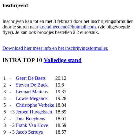
Inschrijven?
Inschrijven kan tot en met 3 februari door het inschrijvingsformulier
door te sturen naar
koendheedene@hotmail.com
. (zie bijgevoegde
flyer). Je kan ook broodjes bestellen à 2 euro/stuk.
Download hier meer info en het inschrijvingsformulier.
INTRA TOP 10
Volledige stand
1
-
Geert De Baets
20.12
2
-
Steven De Buck
19.6
3
-
Lennart Martens
19.37
4
-
Lowie Meganck
19.28
5
-
Christophe Verbeke
18.84
6
+3
Jeroen Huygebaert
18.69
7
-
Jana Boeykens
18.61
8
+2
Frank Van Hove
18.59
9
- 3
Jacob Serruys
18.57