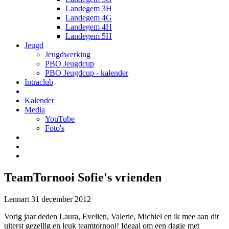
Landegem 3H
Landegem 4G
Landegem 4H
Landegem 5H
Jeugd
Jeugdwerking
PBO Jeugdcup
PBO Jeugdcup - kalender
Intraclub
Kalender
Media
YouTube
Foto's
TeamTornooi Sofie's vrienden
Lennart
31 december 2012
Vorig jaar deden Laura, Evelien, Valerie, Michiel en ik mee aan dit
uiterst gezellig en leuk teamtornooi! Ideaal om een dagje met