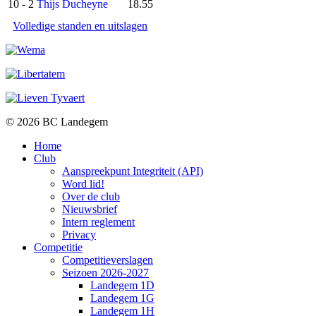
10
- 2
Thijs Ducheyne
18.55
Volledige standen en uitslagen
© 2026 BC Landegem
Home
Club
Aanspreekpunt Integriteit (API)
Word lid!
Over de club
Nieuwsbrief
Intern reglement
Privacy
Competitie
Competitieverslagen
Seizoen 2026-2027
Landegem 1D
Landegem 1G
Landegem 1H