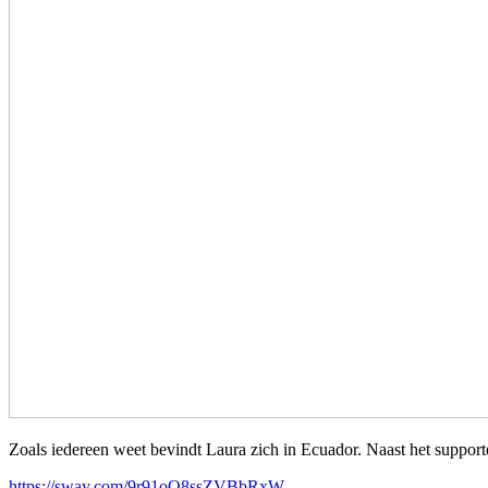
Zoals iedereen weet bevindt Laura zich in Ecuador. Naast het support
https://sway.com/9r91oQ8ssZVBbRxW