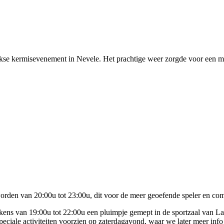
lijkse kermisevenement in Nevele. Het prachtige weer zorgde voor een
rden van 20:00u tot 23:00u, dit voor de meer geoefende speler en comp
lkens van 19:00u tot 22:00u een pluimpje gemept in de sportzaal van
peciale activiteiten voorzien op zaterdagavond, waar we later meer inf