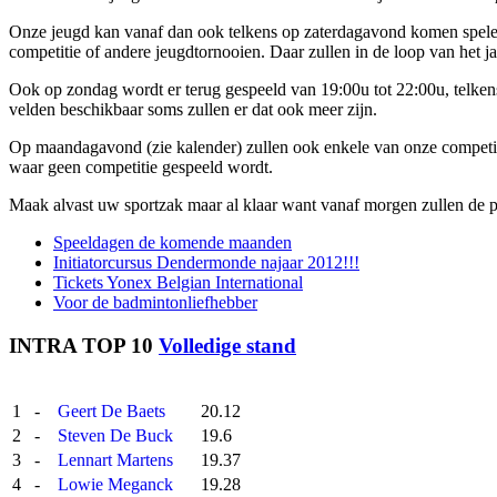
Onze jeugd kan vanaf dan ook telkens op zaterdagavond komen spelen,
competitie of andere jeugdtornooien. Daar zullen in de loop van het 
Ook op zondag wordt er terug gespeeld van 19:00u tot 22:00u, telkens
velden beschikbaar soms zullen er dat ook meer zijn.
Op maandagavond (zie kalender) zullen ook enkele van onze competiti
waar geen competitie gespeeld wordt.
Maak alvast uw sportzak maar al klaar want vanaf morgen zullen de p
Speeldagen de komende maanden
Initiatorcursus Dendermonde najaar 2012!!!
Tickets Yonex Belgian International
Voor de badmintonliefhebber
INTRA TOP 10
Volledige stand
1
-
Geert De Baets
20.12
2
-
Steven De Buck
19.6
3
-
Lennart Martens
19.37
4
-
Lowie Meganck
19.28